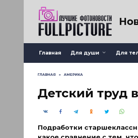
Перейти
к
содержанию
Нов
Главная
Для души
Для те
ГЛАВНАЯ
»
АМЕРИКА
Детский труд 
Подработки старшеклассни
какое сравнение с тем, чт