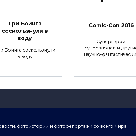
Три Боинга
Comic-Con 2016
соскользнули в
воду
Супергерои,
суперзлодеи и други
и Боинга соскользнули
научно-фантастическ
в воду
тоновости, фотоистории и фоторепортажи со всего мира