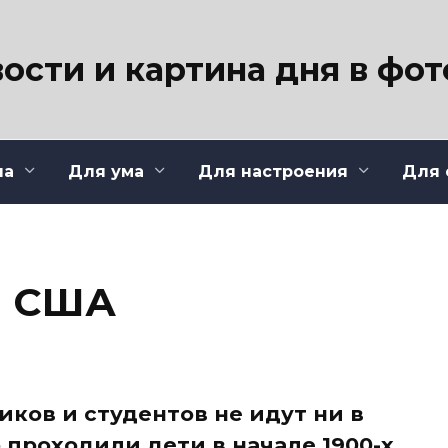
ости и картина дня в фо
ла
Для ума
Для настроения
Для 
в США
ков и студентов не идут ни в
о проходили дети в начале 1900-х