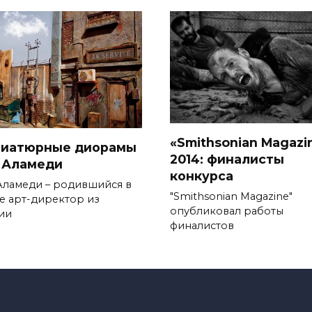
«Smithsonian Magazi
иатюрные диорамы
2014: финалисты
 Аламеди
конкурса
Аламеди – родившийся в
"Smithsonian Magazine"
е арт-директор из
опубликовал работы
ии
финалистов