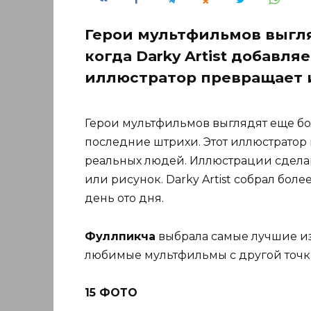
Герои мультфильмов выгля
когда Darky Artist добавл
иллюстратор превращает 
Герои мультфильмов выглядят еще боле
последние штрихи. Этот иллюстратор
реальных людей. Иллюстрации сделаны 
или рисунок. Darky Artist собрал бол
день ото дня.
Фуллпикча
выбрала самые лучшие из 
любимые мультфильмы с другой точк
15 ФОТО