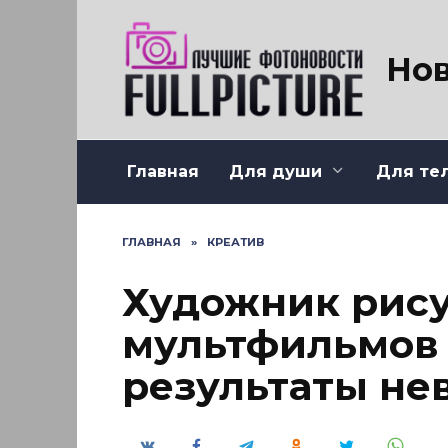
Перейти
к
содержанию
Нов
Главная
Для души
Для те
ГЛАВНАЯ
»
КРЕАТИВ
Художник рису
мультфильмов 
результаты не