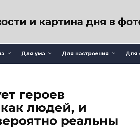
ости и картина дня в фо
ла
Для ума
Для настроения
Для 
ет героев
как людей, и
вероятно реальны