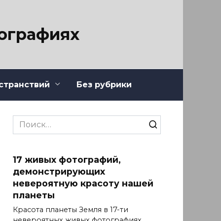
тографиях
странствий
Без рубрики
Search
for:
17 живых фотографий,
демонстрирующих
невероятную красоту нашей
планеты
Красота планеты Земля в 17-ти
невероятных живых фотографиях.