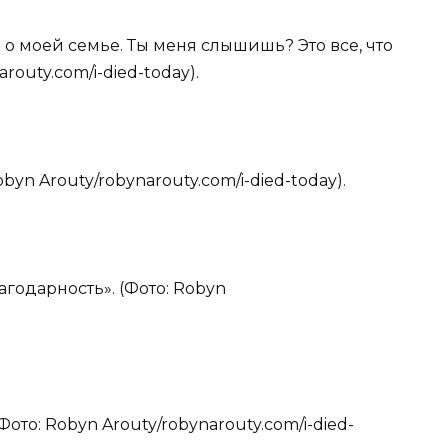
ь о моей семье. Ты меня слышишь? Это все, что
routy.com/i-died-today).
byn Arouty/robynarouty.com/i-died-today).
агодарность». (Фото: Robyn
ото: Robyn Arouty/robynarouty.com/i-died-