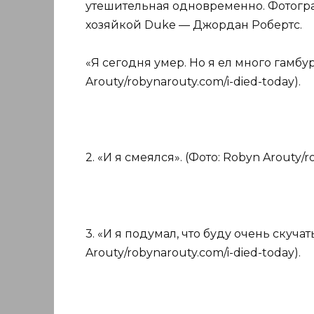
утешительная одновременно. Фотогра
хозяйкой Duke — Джордан Робертс.
«Я сегодня умер. Но я ел много гамбу
Arouty/robynarouty.com/i-died-today).
2. «И я смеялся». (Фото: Robyn Arouty/r
3. «И я подумал, что буду очень скучат
Arouty/robynarouty.com/i-died-today).