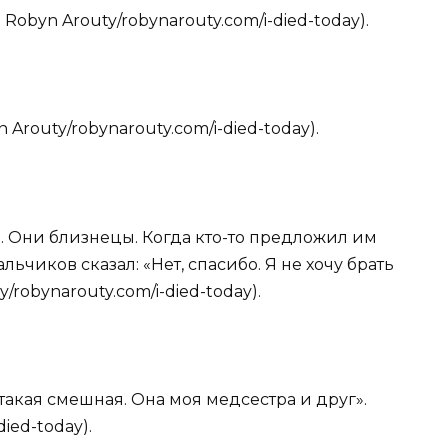
 Robyn Arouty/robynarouty.com/i-died-today).
 Arouty/robynarouty.com/i-died-today).
. Они близнецы. Когда кто-то предложил им
ьчиков сказал: «Нет, спасибо. Я не хочу брать
y/robynarouty.com/i-died-today).
 такая смешная. Она моя медсестра и друг».
died-today).