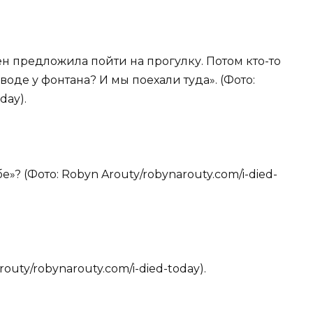
ен предложила пойти на прогулку. Потом кто-то
 воде у фонтана? И мы поехали туда». (Фото:
day).
бе»? (Фото: Robyn Arouty/robynarouty.com/i-died-
routy/robynarouty.com/i-died-today).