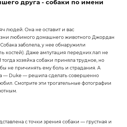
шего друга - собаки по имени
яч людей. Она не оставит и вас
лезни любимого домашнего животного Джордан
Собака заболела, у нее обнаружили
ль костей). Даже ампутация передних лап не
И тогда хозяйка собаки приняла трудное, но
бы не причинять ему боль и страдания. А
а — Duke — решила сделать совершенно
 любил. Смотрите эти трогательные фотографии
отным.
дставлена с точки зрения собаки — грустная и