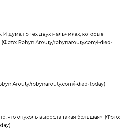
е. И думал о тех двух мальчиках, которые
(Фото: Robyn Arouty/robynarouty.com/i-died-
obyn Arouty/robynarouty.com/i-died-today).
 то, что опухоль выросла такая большая». (Фото:
day).