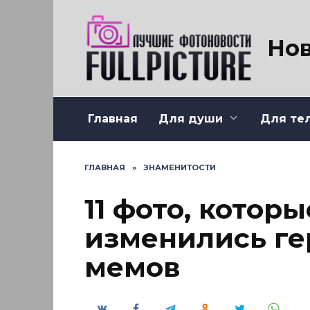
Перейти
к
содержанию
Нов
Главная
Для души
Для те
ГЛАВНАЯ
»
ЗНАМЕНИТОСТИ
11 фото, котор
изменились ге
мемов