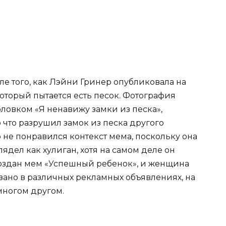
ле того, как Лэйни Гринер опубликовала на
который пытается есть песок. Фотография
оловком «Я ненавижу замки из песка»,
что разрушил замок из песка другого
не понравился контекст мема, поскольку она
глядел как хулиган, хотя на самом деле он
 создан мем «Успешный ребенок», и женщина
азано в различных рекламных объявлениях, на
 многом другом.