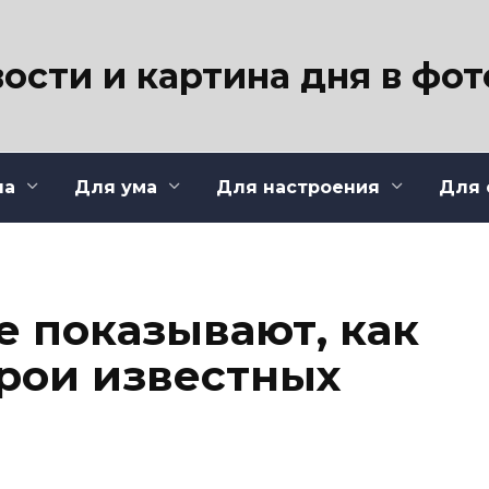
ости и картина дня в фо
ла
Для ума
Для настроения
Для 
ые показывают, как
рои известных