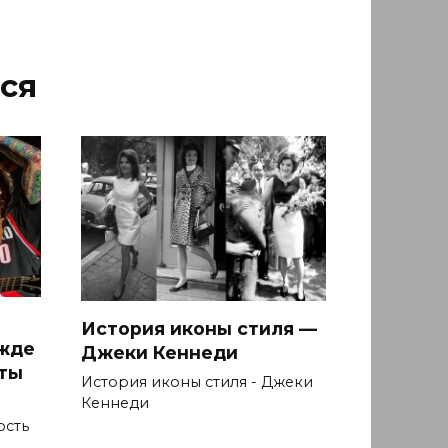
ся
История иконы стиля —
ежде
Джеки Кеннеди
ыты
История иконы стиля - Джеки
Кеннеди
ость