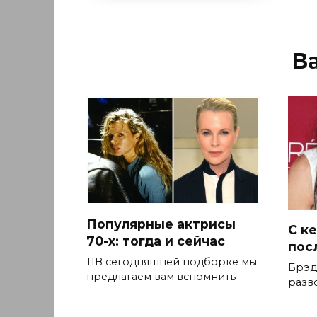
В
Популярные актрисы
С к
70-х: тогда и сейчас
пос
11В сегодняшней подборке мы
Брэд
предлагаем вам вспомнить
разво