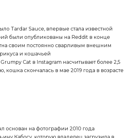
ыло Tardar Sauce, впервые стала известной
афий были опубликованы на Reddit в конце
естна своим постоянно сварливым внешним
прикуса и кошачьей
rumpy Cat в Instagram насчитывает более 2,5
 кошка скончалась в мае 2019 года в возрасте
ыл основан на фотографии 2010 года
ну Кабосу, ​​которую владелец загрузила в