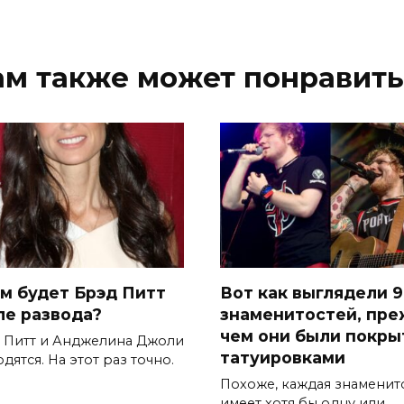
ам также может понравить
ем будет Брэд Питт
Вот как выглядели 9
ле развода?
знаменитостей, пр
чем они были покр
 Питт и Анджелина Джоли
татуировками
дятся. На этот раз точно.
Похоже, каждая знаменит
имеет хотя бы одну или