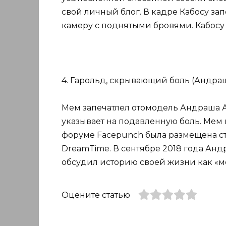
свой личный блог. В кадре Кабосу з
камеру с поднятыми бровями. Кабосу се
4. Гарольд, скрывающий боль (Андраш
Мем запечатлел отомодель Андраша Ар
указывает на подавленную боль. Мем п
форуме Facepunch была размещена с
DreamTime. В сентябре 2018 года Андр
обсудил историю своей жизни как «м
Оцените статью