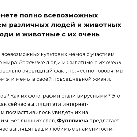
рнете полно всевозможных
ием различных людей и животных
юди и животные с их очень
 всевозможных культовых мемов с участием
о мира.
Реальные
люди и животные с их
очень
овольно очевидный факт, но, честно говоря, мы
ем эти мемы в своей повседневной жизни.
мов? Как их фотографии стали вирусными? Это
ак сейчас выглядят эти интернет-
ам посчастливилось увидеть их на
дим. Без лишних слов,
Фуллпикча
предлагает
ейчас выглядят ваши любимые знаменитости-