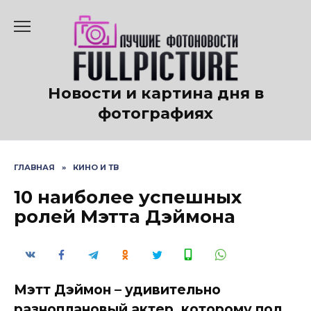
Перейти
к
содержанию
Новости и картина дня в
фотографиях
ГЛАВНАЯ
»
КИНО И ТВ
10 наиболее успешных
ролей Мэтта Дэймона
Мэтт Дэймон – удивительно
разноплановый актер, которому под