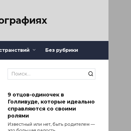
тографиях
странствий
Без рубрики
Search
for:
9 отцов-одиночек в
Голливуде, которые идеально
справляются со своими
ролями
Известный или нет, быть родителем —
это большая радость