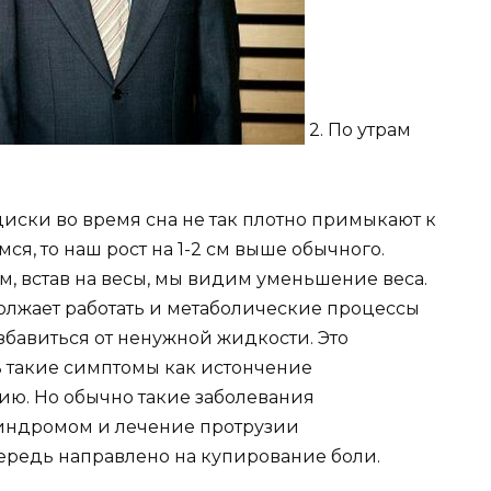
2. По утрам
иски во время сна не так плотно примыкают к
ся, то наш рост на 1-2 см выше обычного.
ом, встав на весы, мы видим уменьшение веса.
одолжает работать и метаболические процессы
избавиться от ненужной жидкости. Это
ть такие симптомы как истончение
ю. Но обычно такие заболевания
индромом и лечение протрузии
ередь направлено на купирование боли.