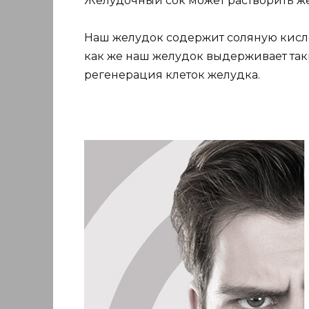
Желудочный сок может растворить же
Наш желудок содержит соляную кислот
как же наш желудок выдерживает таки
регенерация клеток желудка.