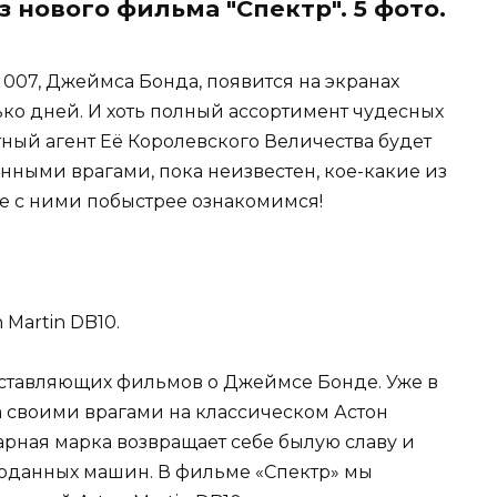
нового фильма "Спектр". 5 фото.
007, Джеймса Бонда, появится на экранах
ко дней. И хоть полный ассортимент чудесных
ный агент Её Королевского Величества будет
нными врагами, пока неизвестен, кое-какие из
те с ними побыстрее ознакомимся!
Martin DB10.
ставляющих фильмов о Джеймсе Бонде. Уже в
за своими врагами на классическом Астон
дарная марка возвращает себе былую славу и
роданных машин. В фильме «Спектр» мы