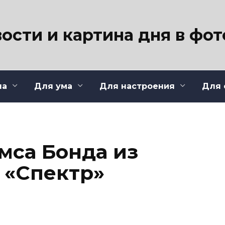
ости и картина дня в фо
ла
Для ума
Для настроения
Для 
са Бонда из
 «Спектр»