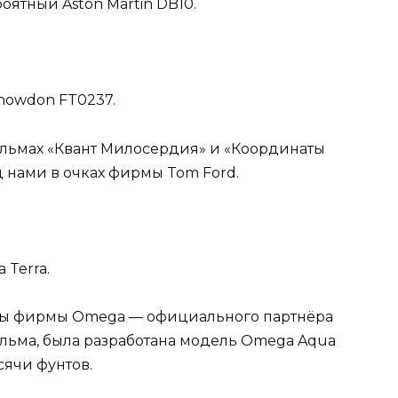
ятный Aston Martin DB10.
nowdon FT0237.
фильмах «Квант Милосердия» и «Координаты
д нами в очках фирмы Tom Ford.
 Terra.
часы фирмы Omega — официального партнёра
льма, была разработана модель Omega Aqua
ысячи фунтов.