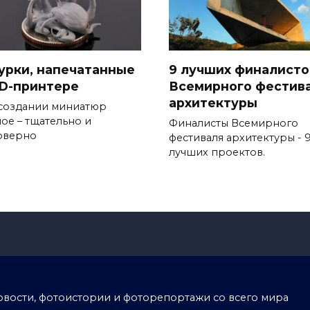
урки, напечатанные
9 лучших финалисто
3D-принтере
Всемирного фестив
архитектуры
создании миниатюр
ное – тщательно и
Финалисты Всемирного
оверно
фестиваля архитектуры - 
лучших проектов.
тоновости, фотоистории и фоторепортажи со всего мира