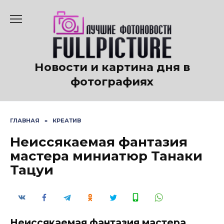
Перейти
к
содержанию
Новости и картина дня в
фотографиях
ГЛАВНАЯ
»
КРЕАТИВ
Неиссякаемая фантазия
мастера миниатюр Танаки
Тацуи
Неиссякаемая фантазия мастера