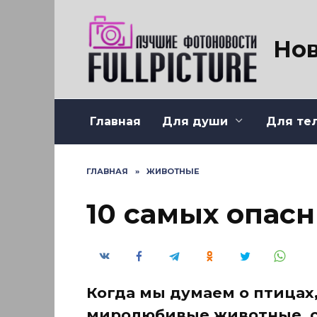
Перейти
к
содержанию
Нов
Главная
Для души
Для те
ГЛАВНАЯ
»
ЖИВОТНЫЕ
10 самых опас
Когда мы думаем о птицах
миролюбивые животные, 