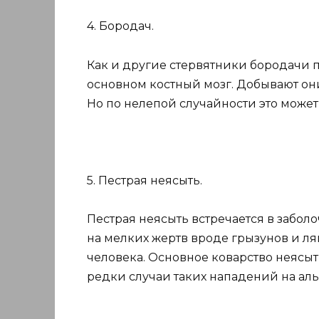
4. Бородач.
Как и другие стервятники бородачи п
основном костный мозг. Добывают они
Но по нелепой случайности это может 
5. Пестрая неясыть.
Пестрая неясыть встречается в забол
на мелких жертв вроде грызунов и ляг
человека. Основное коварство неясыти
редки случаи таких нападений на ал