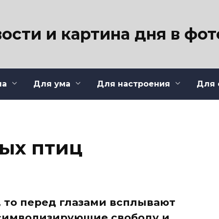
ости и картина дня в фо
ла
Для ума
Для настроения
Для 
ных птиц
, то перед глазами всплывают
символизирующие свободу и