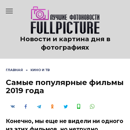
Перейти
к
содержанию
Новости и картина дня в
фотографиях
ГЛАВНАЯ
»
КИНО И ТВ
Самые популярные фильмы
2019 года
Конечно, мы еще не видели ни одного
из этих фильмов, но нетрудно