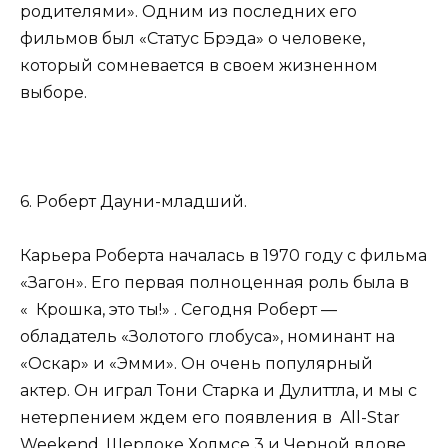
родителями». Одним из последних его
фильмов был «Статус Брэда» о человеке,
который сомневается в своем жизненном
выборе.
6. Роберт Дауни-младший.
Карьера Роберта началась в 1970 году с фильма
«Загон». Его первая полноценная роль была в
« Крошка, это ты!» . Сегодня Роберт —
обладатель «Золотого глобуса», номинант на
«Оскар» и «Эмми». Он очень популярный
актер. Он играл Тони Старка и Дулиттла, и мы с
нетерпением ждем его появления в All-Star
Weekend, Шерлоке Холмсе 3 и Черной вдове.