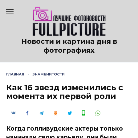
Перейти
к
содержанию
Новости и картина дня в
фотографиях
ГЛАВНАЯ
»
ЗНАМЕНИТОСТИ
Как 16 звезд изменились с
момента их первой роли
Когда голливудские актеры только
начинали свою карьеру, они были