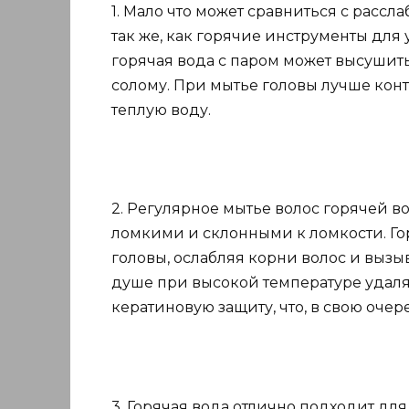
1. Мало что может сравниться с расс
так же, как горячие инструменты для
горячая вода с паром может высушит
солому. При мытье головы лучше кон
теплую воду.
2. Регулярное мытье волос горячей в
ломкими и склонными к ломкости. Го
головы, ослабляя корни волос и выз
душе при высокой температуре удаляе
кератиновую защиту, что, в свою очер
3. Горячая вода отлично подходит для