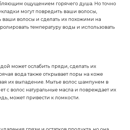
лабляющим ощущением горячего душа. Но точно
 укладки могут повредить ваши волосы,
ь ваши волосы и сделать их похожими на
тролировать температуру воды и использовать
одой может ослабить пряди, сделать их
рячая вода также открывает поры на коже
ывая их выпадение. Мытье волос шампунем в
т с волос натуральные масла и повреждает их
едь, может привести к ломкости.
 удаления грязи и остатков продукта, но она