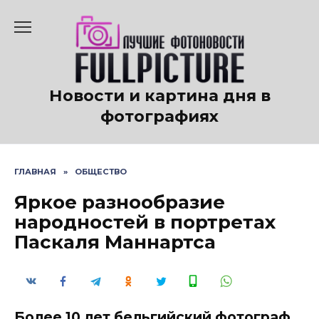
Перейти
к
содержанию
Новости и картина дня в
фотографиях
ГЛАВНАЯ
»
ОБЩЕСТВО
Яркое разнообразие
народностей в портретах
Паскаля Маннартса
Более 10 лет бельгийский фотограф