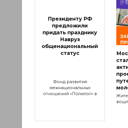
Президенту РФ
предложили
придать празднику
Навруз
общенациональный
статус
Мос
ста
акт
про
пут
Фонд развития
мол
межнациональных
отношений «Полилог» в
Жите
вошл