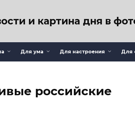
ости и картина дня в фо
ла
Для ума
Для настроения
Для 
ивые российские