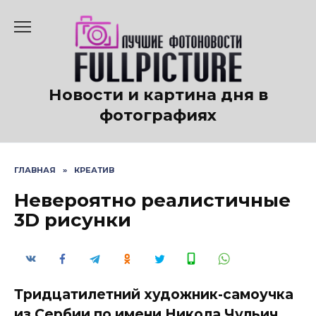
Перейти
к
содержанию
Новости и картина дня в
фотографиях
ГЛАВНАЯ
»
КРЕАТИВ
Невероятно реалистичные
3D рисунки
Тридцатилетний художник-самоучка
из Сербии по имени Никола Чульич