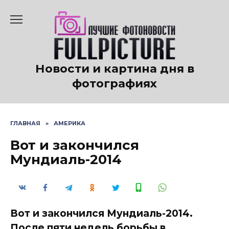
Перейти
к
содержанию
Новости и картина дня в
фотографиях
ГЛАВНАЯ
»
АМЕРИКА
Вот и закончился
Мундиаль-2014
Вот и закончился Мундиаль-2014.
После пяти недель борьбы в