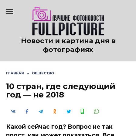
Перейти
к
содержанию
Новости и картина дня в
фотографиях
ГЛАВНАЯ
»
ОБЩЕСТВО
10 стран, где следующий
год — не 2018
Какой сейчас год? Вопрос не так
прост, как может показаться. Все