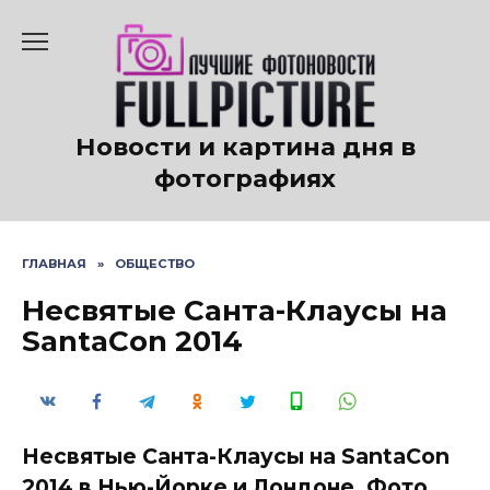
Перейти
к
содержанию
Новости и картина дня в
фотографиях
ГЛАВНАЯ
»
ОБЩЕСТВО
Несвятые Санта-Клаусы на
SantaCon 2014
Несвятые Санта-Клаусы на SantaCon
2014 в Нью-Йорке и Лондоне. Фото.