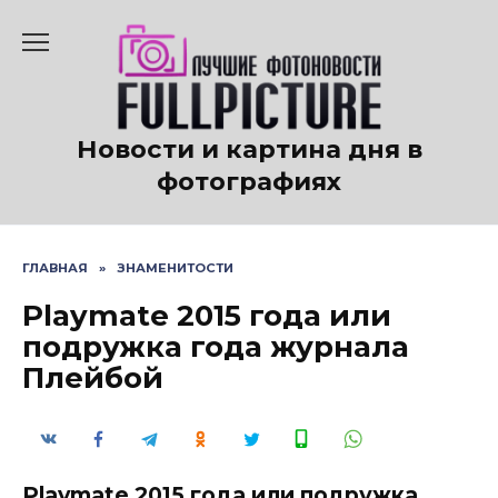
Перейти
к
содержанию
Новости и картина дня в
фотографиях
ГЛАВНАЯ
»
ЗНАМЕНИТОСТИ
Playmate 2015 года или
подружка года журнала
Плейбой
Playmate 2015 года или подружка