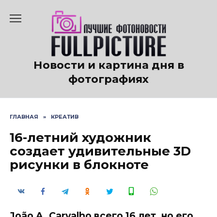
Перейти
к
содержанию
Новости и картина дня в
фотографиях
ГЛАВНАЯ
»
КРЕАТИВ
16-летний художник
создает удивительные 3D
рисунки в блокноте
João A. Carvalho всего 16 лет, но его