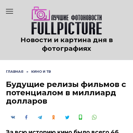
Перейти
к
содержанию
Новости и картина дня в
фотографиях
ГЛАВНАЯ
»
КИНО И ТВ
Будущие релизы фильмов с
потенциалом в миллиард
долларов
За всю историю кино было всего 46