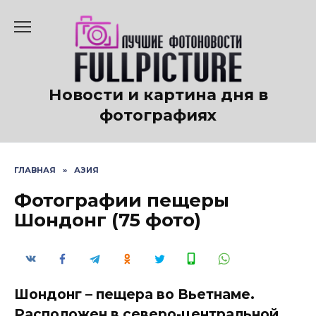
Перейти
к
содержанию
Новости и картина дня в
фотографиях
ГЛАВНАЯ
»
АЗИЯ
Фотографии пещеры
Шондонг (75 фото)
Шондонг – пещера во Вьетнаме.
Расположен в северо-центральной