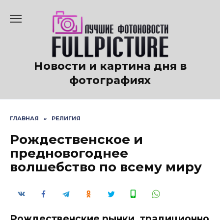
Перейти
к
содержанию
Новости и картина дня в
фотографиях
ГЛАВНАЯ
»
РЕЛИГИЯ
Рождественское и
предновогоднее
волшебство по всему миру
Рождественские рынки, традиционно