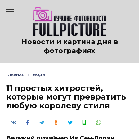
Перейти
к
содержанию
Новости и картина дня в
фотографиях
ГЛАВНАЯ
»
МОДА
11 простых хитростей,
которые могут превратить
любую королеву стиля
Великий дизайнер Ив Сен-Лоран