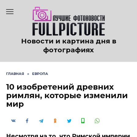
Перейти
к
содержанию
Новости и картина дня в
фотографиях
ГЛАВНАЯ
»
ЕВРОПА
10 изобретений древних
римлян, которые изменили
мир
Несмотря на то, что Римской империи