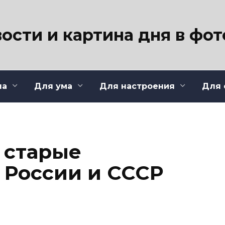
ости и картина дня в фо
ла
Для ума
Для настроения
Для 
 старые
 России и СССР