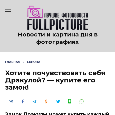
Перейти
к
содержанию
Новости и картина дня в
фотографиях
ГЛАВНАЯ
»
ЕВРОПА
Хотите почувствовать себя
Дракулой? — купите его
замок!
Замок Дракулы может купить каждый