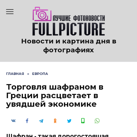
Перейти
к
содержанию
Новости и картина дня в
фотографиях
ГЛАВНАЯ
»
ЕВРОПА
Торговля шафраном в
Греции расцветает в
увядшей экономике
Шафран - такая дорогостоящая