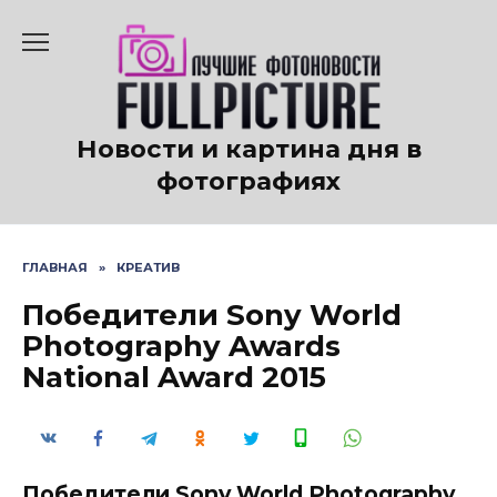
Перейти
к
содержанию
Новости и картина дня в
фотографиях
ГЛАВНАЯ
»
КРЕАТИВ
Победители Sony World
Photography Awards
National Award 2015
Победители Sony World Photography