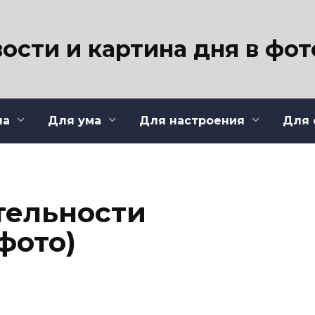
ости и картина дня в фо
ла
Для ума
Для настроения
Для 
тельности
фото)