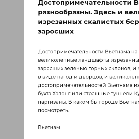
Достопримечательности В
разнообразны. Здесь и в
изрезанных скалистых бе
заросших
Достопримечательности Вьетнама на 
великолепные ландшафты изрезанных
заросших зеленью горных склонов, и
в виде пагод и дворцов, и великоле
достопримечательностей Вьетнама из
бухта Халонг или страшные туннели К
партизаны. В каком бы городе Вьетнам
посмотреть.
Вьетнам