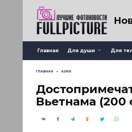
Перейти
к
содержанию
Нов
Главная
Для души
Для те
ГЛАВНАЯ
»
АЗИЯ
Достопримеча
Вьетнама (200 