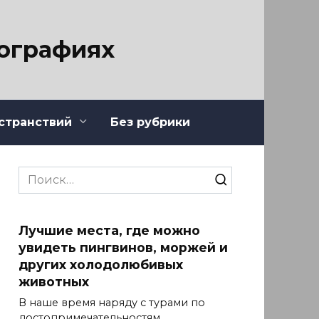
тографиях
странствий
Без рубрики
Search
for:
Лучшие места, где можно
увидеть пингвинов, моржей и
других холодолюбивых
животных
В наше время наряду с турами по
достопримечательностям