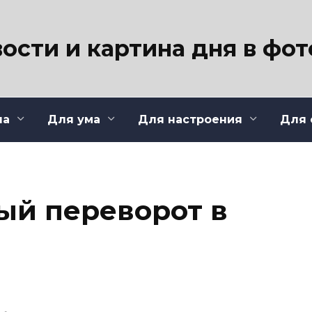
ости и картина дня в фо
ла
Для ума
Для настроения
Для 
ый переворот в