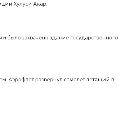
урции Хулуси Акар.
ми было захвачено здание государственного
ы. Аэрофлот развернул самолет летящий в