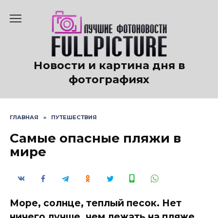
Перейти
к
содержанию
Новости и картина дня в
фотографиях
ГЛАВНАЯ
»
ПУТЕШЕСТВИЯ
Самые опасные пляжи в
мире
Море, солнце, теплый песок. Нет
ничего лучше, чем лежать на пляже