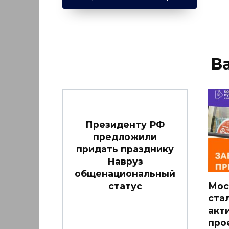
В
Президенту РФ
предложили
придать празднику
Навруз
общенациональный
статус
Мос
ста
акт
про