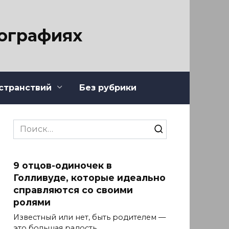
тографиях
странствий
Без рубрики
Search
for:
9 отцов-одиночек в
Голливуде, которые идеально
справляются со своими
ролями
Известный или нет, быть родителем —
это большая радость