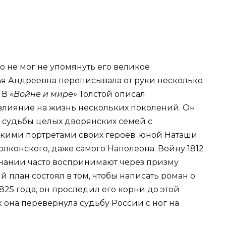
 не мог не упомянуть его великое
ья Андреевна переписывала от руки несколько
В «
Войне и мире»
Толстой описал
влияние на жизнь нескольких поколений. Он
, судьбы целых дворянских семей с
кими портретами своих героев: юной Наташи
олконского, даже самого Наполеона. Войну 1812
нании часто воспринимают через призму
 план состоял в том, чтобы написать роман о
1825 года, он проследил его корни до этой
к она перевернула судьбу России с ног на