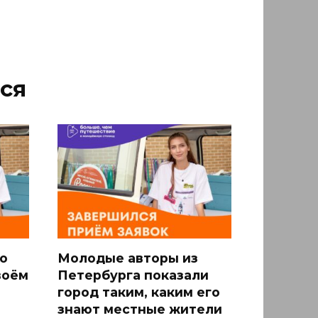
ся
о
Молодые авторы из
воём
Петербурга показали
город таким, каким его
знают местные жители