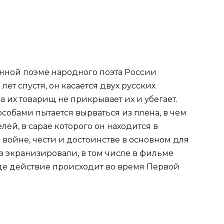
нной поэме народного поэта России
ет спустя, он касается двух русских
а их товарищ не прикрывает их и убегает.
обами пытается вырваться из плена, в чем
лей, в сарае которого он находится в
о войне, чести и достоинстве в основном для
аз экранизировали, в том числе в фильме
где действие происходит во время Первой