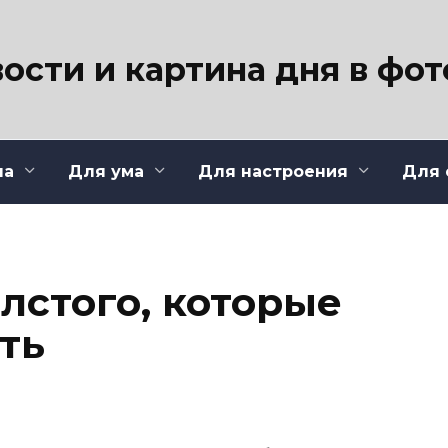
ости и картина дня в фо
ла
Для ума
Для настроения
Для 
олстого, которые
ть