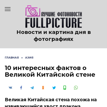
Перейти
к
содержанию
Новости и картина дня в
фотографиях
ГЛАВНАЯ
»
АЗИЯ
10 интересных фактов о
Великой Китайской стене
Великая Китайская стена похожа на
извивающийся хвост дракона,