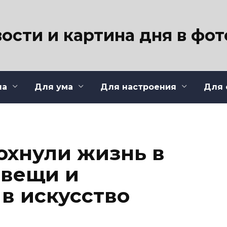
ости и картина дня в фо
ла
Для ума
Для настроения
Для 
охнули жизнь в
 вещи и
в искусство