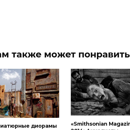
ам также может понравить
«Smithsonian Magazi
иатюрные диорамы