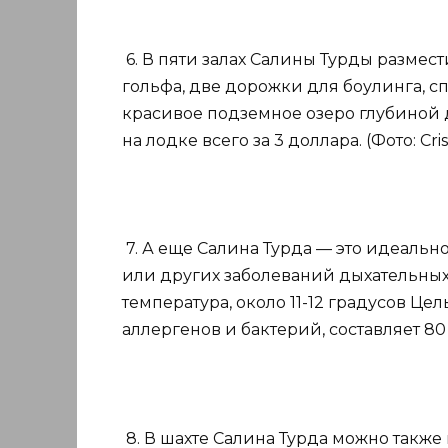
6. В пяти залах Салины Турды размес
гольфа, две дорожки для боулинга, с
красивое подземное озеро глубиной д
на лодке всего за 3 доллара. (Фото: Crist
7. А еще Салина Турда — это идеальн
или других заболеваний дыхательных
температура, около 11-12 градусов Цел
аллергенов и бактерий, составляет 80 пр
8. В шахте Салина Турда можно такж