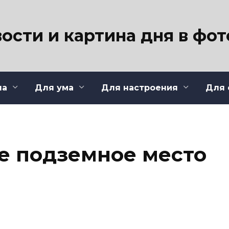
ости и картина дня в фо
ла
Для ума
Для настроения
Для 
е подземное место