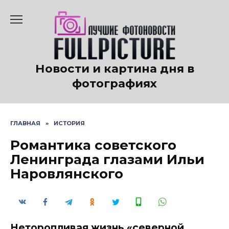
Перейти
к
содержанию
Новости и картина дня в
фотографиях
ГЛАВНАЯ
»
ИСТОРИЯ
Романтика советского
Ленинграда глазами Ильи
Наровлянского
Неторопливая жизнь «северной