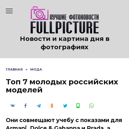
Перейти
к
содержанию
Новости и картина дня в
фотографиях
ГЛАВНАЯ
»
МОДА
Топ 7 молодых российских
моделей
Они совмещают учебу с показами для
Armani, Dolce & Gabanna и Prada, а