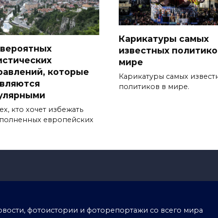
Карикатуры самых
евероятных
известных политико
истических
мире
равлений, которые
Карикатуры самых извест
являются
политиков в мире.
улярными
ех, кто хочет избежать
полненных европейских
тоновости, фотоистории и фоторепортажи со всего мира