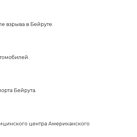
ле взрыва в Бейруте.
втомобилей.
порта Бейрута.
дицинского центра Американского