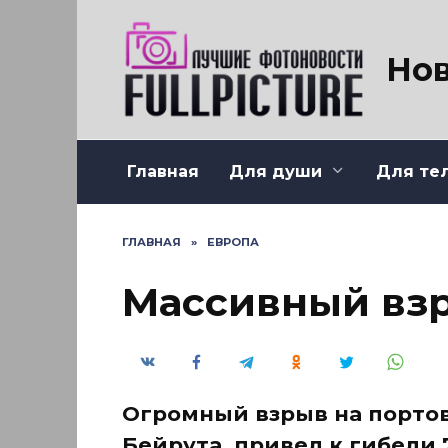
Перейти
к
содержанию
Нов
Главная
Для души
Для те
ГЛАВНАЯ
»
ЕВРОПА
Массивный взр
Огромный взрыв на портов
Бейрута, привел к гибели 