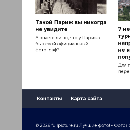
Такой Париж вы никогда
7 н
не увидите
тур
А знаете ли вы, что у Парижа
нап
был свой официальный
не 
фотограф?
поп
Для т
пере
Контакты
Карта сайта
© 2026 fullpicture.ru Лучшие фото! - Фо