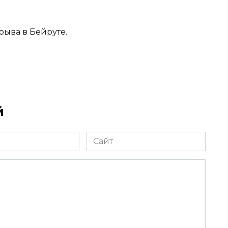
рыва в Бейруте.
й
Сайт