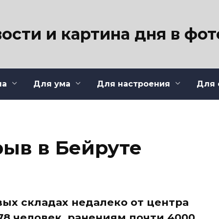
ости и картина дня в фо
ла
Для ума
Для настроения
Для 
ыв в Бейруте
ых складах недалеко от центра
78 человек, ранениям почти 4000