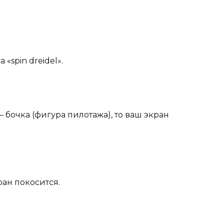
«spin dreidel».
 — бочка (фигура пилотажа), то ваш экран
ран покосится.