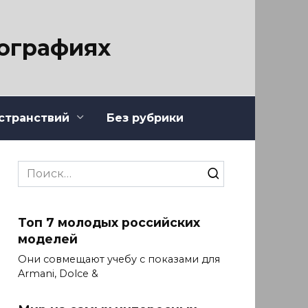
тографиях
странствий
Без рубрики
Search
for:
Топ 7 молодых российских
моделей
Они совмещают учебу с показами для
Armani, Dolce &