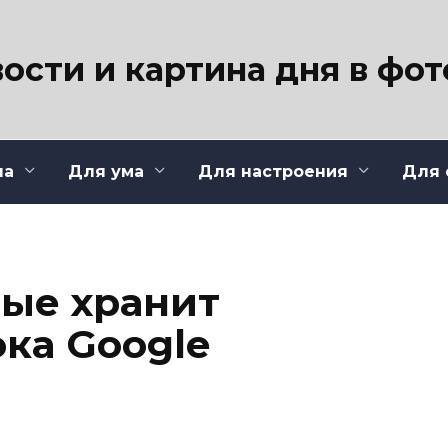
ости и картина дня в фо
ла
Для ума
Для настроения
Для 
рые хранит
ока Google