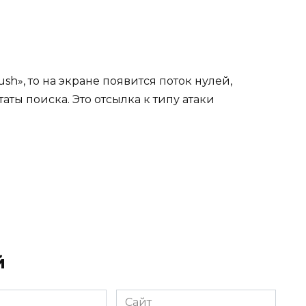
ush», то на экране появится поток нулей,
аты поиска. Это отсылка к типу атаки
й
Сайт