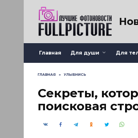
Перейти
к
содержанию
Нов
Главная
Для души
Для те
ГЛАВНАЯ
»
УЛЫБНИСЬ
Секреты, кото
поисковая стр