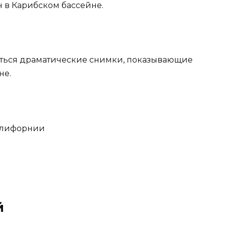
н в Карибском бассейне.
ляться драматические снимки, показывающие
не.
Калифорнии
й