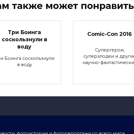
ам также может понравить
Три Боинга
Comic-Con 2016
соскользнули в
воду
Супергерои,
суперзлодеи и други
и Боинга соскользнули
научно-фантастическ
в воду
тоновости, фотоистории и фоторепортажи со всего мира