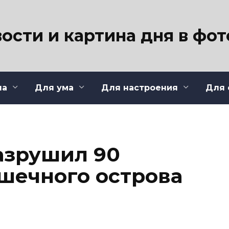
ости и картина дня в фо
ла
Для ума
Для настроения
Для 
азрушил 90
шечного острова