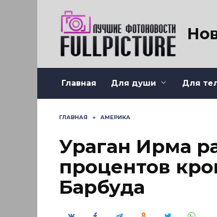
Перейти
к
содержанию
Нов
Главная
Для души
Для те
ГЛАВНАЯ
»
АМЕРИКА
Ураган Ирма р
процентов кро
Барбуда