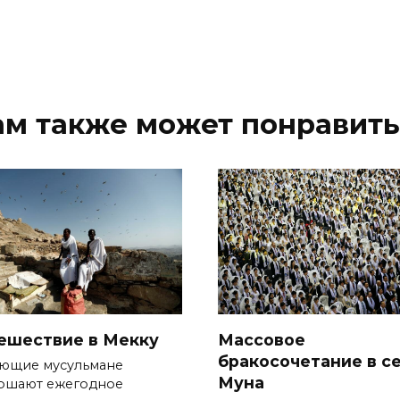
ам также может понравить
ешествие в Мекку
Массовое
бракосочетание в с
ющие мусульмане
Муна
ршают ежегодное