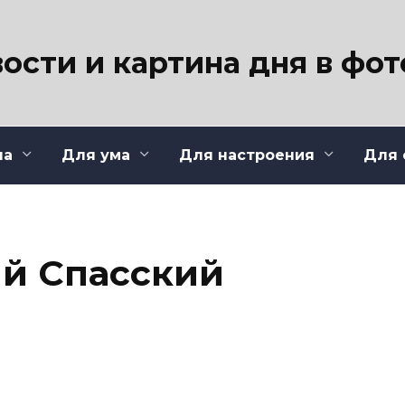
ости и картина дня в фо
ла
Для ума
Для настроения
Для 
й Спасский