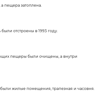
 а пещера затоплена.
были отстроены в 1993 году.
ующих пещеры были очищены, а внутри
е были жилые помещения, трапезная и часовня.