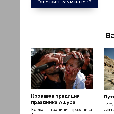
В
Кровавая традиция
Пут
праздника Ашура
Веру
сове
Кровавая традиция праздника