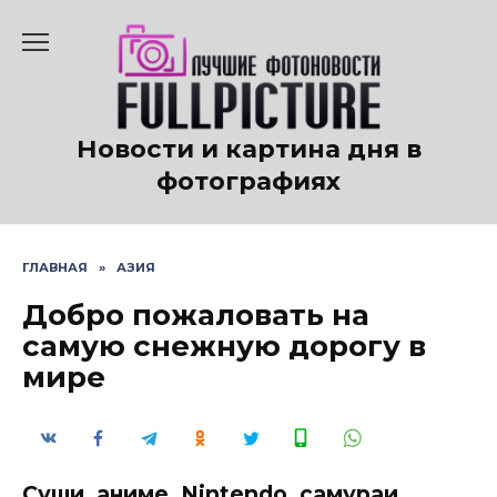
Перейти
к
содержанию
Новости и картина дня в
фотографиях
ГЛАВНАЯ
»
АЗИЯ
Добро пожаловать на
самую снежную дорогу в
мире
Суши, аниме, Nintendo, самураи,