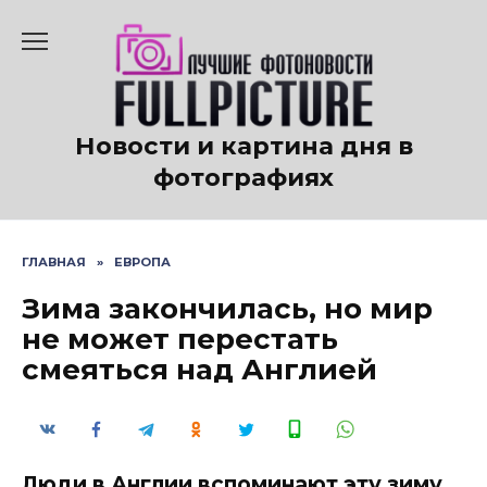
Перейти
к
содержанию
Новости и картина дня в
фотографиях
ГЛАВНАЯ
»
ЕВРОПА
Зима закончилась, но мир
не может перестать
смеяться над Англией
Люди в Англии вспоминают эту зиму