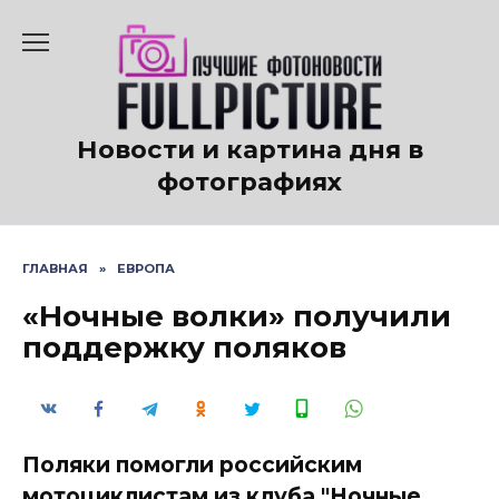
Перейти
к
содержанию
Новости и картина дня в
фотографиях
ГЛАВНАЯ
»
ЕВРОПА
«Ночные волки» получили
поддержку поляков
Поляки помогли российским
мотоциклистам из клуба "Ночные