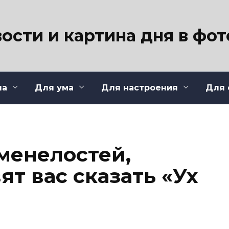
ости и картина дня в фо
ла
Для ума
Для настроения
Для 
менелостей,
ят вас сказать «Ух