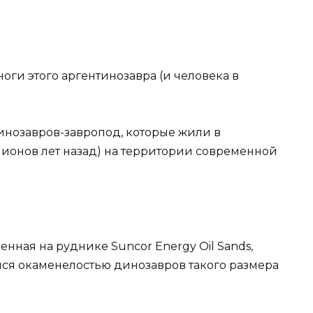
ги этого аргентинозавра (и человека в
инозавров-завропод, которые жили в
ионов лет назад) на территории современной
денная на руднике Suncor Energy Oil Sands,
ся окаменелостью динозавров такого размера