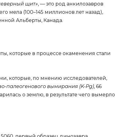
северный щит»
, — это род анкилозавров
го мела (100–145 миллионов лет назад),
нной Альберты, Канада.
ы, которые в процессе окаменения стали
, которые, по мнению исследователей,
о-палеогенового вымирания (K-Pg)
, 66
арилась о землю, в результате чего вымерло
 5060, первый образец динозавра,