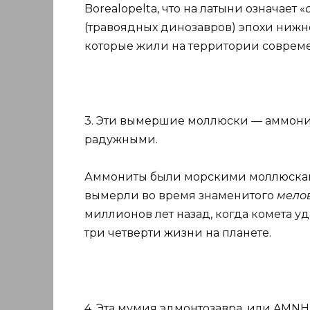
Borealopelta, что на латыни означает «
(травоядных динозавров) эпохи нижне
которые жили на территории совреме
3. Эти вымершие моллюски — аммонит
радужными.
Аммониты были морскими моллюсками
вымерли во время знаменитого
мелов
миллионов лет назад, когда комета уд
три четверти жизни на планете.
4. Эта мумия эдмонтозавра, или AMNH