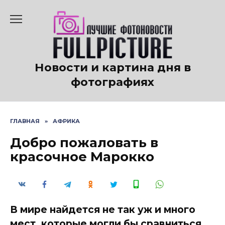
Перейти
к
содержанию
Новости и картина дня в
фотографиях
ГЛАВНАЯ
»
АФРИКА
Добро пожаловать в
красочное Марокко
В мире найдется не так уж и много
мест, которые могли бы сравниться