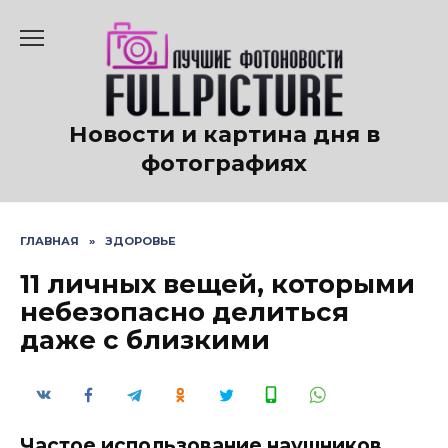
Перейти
к
содержанию
Новости и картина дня в
фотографиях
ГЛАВНАЯ
»
ЗДОРОВЬЕ
11 личных вещей, которыми
небезопасно делиться
даже с близкими
Частое использование наушников