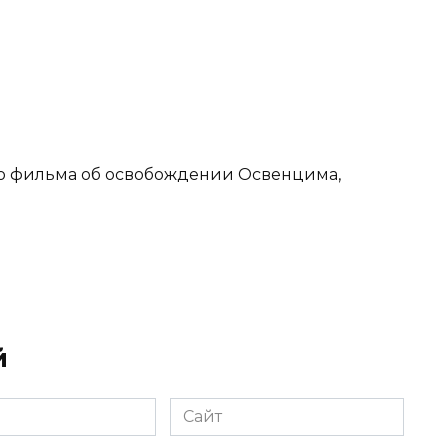
го фильма об освобождении Освенцима,
й
Сайт