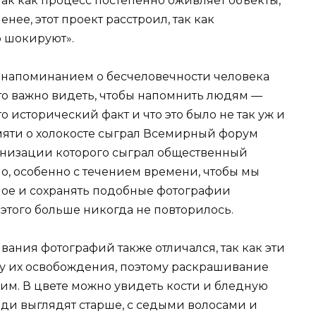
ак как процесс постепенно оживляет объекты,
енее, этот проект расстроил, так как
 шокируют».
 напоминанием о бесчеловечности человека
то важно видеть, чтобы напомнить людям —
 исторический факт и что это было не так уж и
мяти о холокосте сыграл Всемирный форум
ганизации которого сыграл общественный
но, особенно с течением времени, чтобы мы
лое и сохранять подобные фотографии
того больше никогда не повторилось.
ания фотографий также отличался, так как эти
у их освобождения, поэтому раскрашивание
им. В цвете можно увидеть кости и бледную
ди выглядят старше, с седыми волосами и