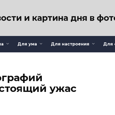
ости и картина дня в фо
ла
Для ума
Для настроения
Для 
ографий
стоящий ужас