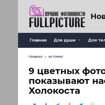
Перейти
к
содержанию
Нов
Главная
Для души
Для те
ГЛАВНАЯ
»
ИСТОРИЯ
9 цветных фот
показывают на
Холокоста