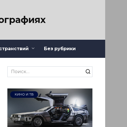
тографиях
странствий
Без рубрики
Search
for:
КИНО И ТВ