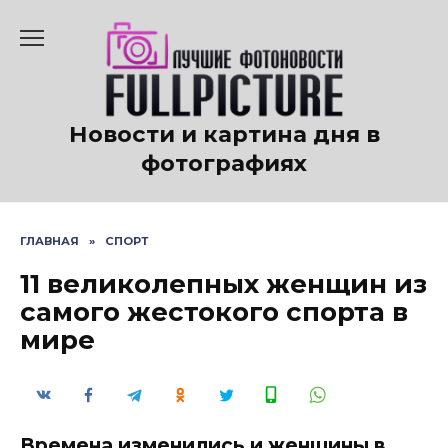
Перейти
к
содержанию
Новости и картина дня в
фотографиях
ГЛАВНАЯ
»
СПОРТ
11 великолепных женщин из
самого жестокого спорта в
мире
Времена изменились и женщины в